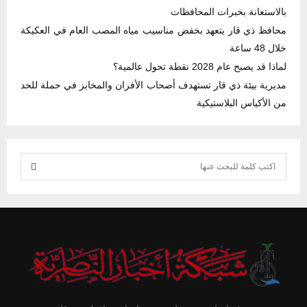
بالاستعانة بخبرات المحافظات
محافظ ذي قار يتعهد بخفض مناسيب مياه المصب العام في العكيكة
خلال 48 ساعة
لماذا قد يصبح عام 2028 نقطة تحول عالمية؟
مديرية بيئة ذي قار تستهدف أصحاب الأفران والمخابز في حملة للحد
من الأكياس البلاستيكية
S
e
S
a
r
E
c
h
A
f
R
o
r
C