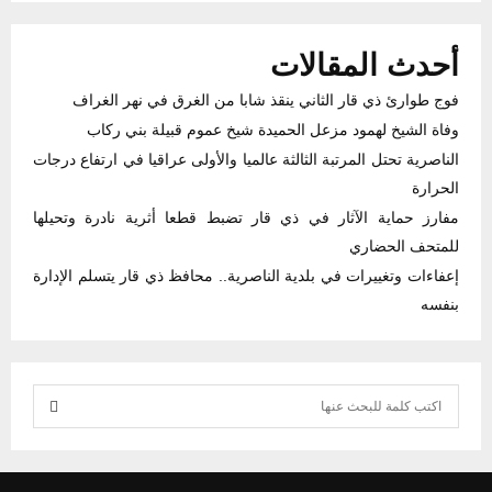
أحدث المقالات
فوج طوارئ ذي قار الثاني ينقذ شابا من الغرق في نهر الغراف
وفاة الشيخ لهمود مزعل الحميدة شيخ عموم قبيلة بني ركاب
الناصرية تحتل المرتبة الثالثة عالميا والأولى عراقيا في ارتفاع درجات
الحرارة
مفارز حماية الآثار في ذي قار تضبط قطعا أثرية نادرة وتحيلها
للمتحف الحضاري
إعفاءات وتغييرات في بلدية الناصرية.. محافظ ذي قار يتسلم الإدارة
بنفسه
S
e
S
a
r