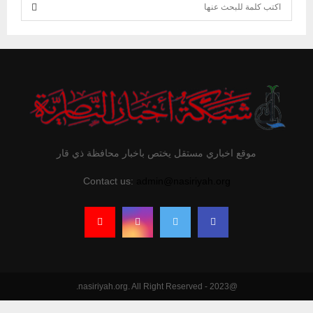
S
e
S
a
r
E
c
h
A
f
R
o
r
C
موقع اخباري مستقل يختص باخبار محافظة ذي قار
:
H
Contact us:
admin@nasiriyah.org
@2023 - nasiriyah.org. All Right Reserved.