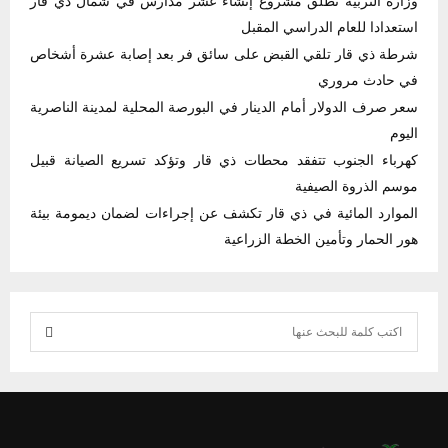
وزارة التربية تطلق مشروع إنشاء عشر مدارس في شمال ذي قار
استعدادا للعام الدراسي المقبل
شرطة ذي قار تلقي القبض على سائق فر بعد إصابة عشرة أشخاص
في حادث مروري
سعر صرف الدولار أمام الدينار في البورصة المحلية لمدينة الناصرية
اليوم
كهرباء الجنوب تتفقد محطات ذي قار وتؤكد تسريع الصيانة قبيل
موسم الذروة الصيفية
الموارد المائية في ذي قار تكشف عن إجراءات لضمان ديمومة بيئة
هور الحمار وتأمين الخطة الزراعية
S
e
S
a
r
E
c