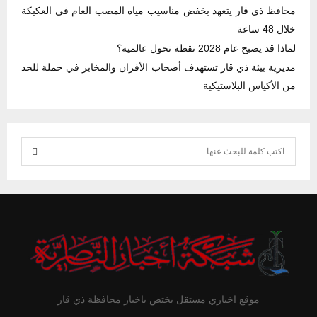
محافظ ذي قار يتعهد بخفض مناسيب مياه المصب العام في العكيكة
خلال 48 ساعة
لماذا قد يصبح عام 2028 نقطة تحول عالمية؟
مديرية بيئة ذي قار تستهدف أصحاب الأفران والمخابز في حملة للحد
من الأكياس البلاستيكية
S
e
S
a
r
E
c
h
A
f
R
o
r
C
موقع اخباري مستقل يختص باخبار محافظة ذي قار
: