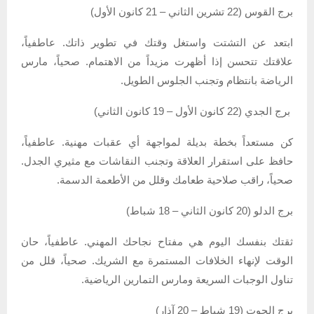
برج القوس (22 تشرين الثاني – 21 كانون الأول)
ابتعد عن التشتت واستغل وقتك في تطوير ذاتك. عاطفياً،
علاقتك تتحسن إذا أظهرت مزيداً من الاهتمام. صحياً، مارس
الرياضة بانتظام وتجنب الجلوس الطويل.
برج الجدي (22 كانون الأول – 19 كانون الثاني)
كن مستعداً بخطة بديلة لمواجهة أي عقبات مهنية. عاطفياً،
حافظ على استقرار العلاقة وتجنب النقاشات مع مثيري الجدل.
صحياً، راقب صلاحية طعامك وقلل من الأطعمة الدسمة.
برج الدلو (20 كانون الثاني – 18 شباط)
ثقتك بنفسك اليوم هي مفتاح نجاحك المهني. عاطفياً، حان
الوقت لإنهاء الخلافات المستمرة مع الشريك. صحياً، قلل من
تناول الوجبات السريعة ومارس التمارين الرياضية.
برج الحوت (19 شباط – 20 آذار)