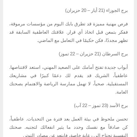
برج الجوزاء (21 أيار – 20 حزيران)
فرص مهنية مميزة قد تطرق بابك اليوم من مؤسسات مرموقة،
ففكر بتمعن قبل اتخاذ أي قرار. علاقتك العاطفية السابقة قد
تظهر مجددًا، فكن حكيمًا في التعامل مع الماضي.
برج السرطان (21 حزيران – 22 تموز)
أبواب جديدة تفتح أمامك على الصعيد المهني، استعد لاقتناصها.
عاطفياً، الشريك قد يقدم لك دعمًا كبيرًا في مشاريعك
المستقبلية. صحياً، لا تهمل ممارسة الرياضة والاهتمام بصحتك
العامة.
برج الأسد (23 تموز – 22 آب)
تحسن ملحوظ في بيئة العمل بعد فترة من التحديات. عاطفياً،
كن صادقاً مع نفسك وحدد ما يثير انفعالك لتجنبه. صحتك
النفسية تحتاج إلى رعاية خاصة، فابتعد عن مصادر التوتر.