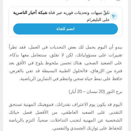
تلقَّ تنبيهات وتحديثات فورية عبر قناة
شبكة أخبار الناصرية
على التليغرام
انضم للقناة
يبدو أن اليوم يحمل لك بعض التحديات في العمل، فقد تطرأ
تغييرات على مسؤولياتك، لكن لا تقلق، ستتعامل معها بذكاء.
على الصعيد الصحي، هناك تحسن ملحوظ يلوح في الأفق بعد
فترة من الإرهاق، فالحلول الطبية البسيطة قد تفي بالغرض.
حافظ على نمط حياة صحي وانتظم في التمارين الرياضية.
برج الثور (20 نيسان – 20 أيار)
اليوم قد يكون يوم الاعتراف بقدراتك، فموهبتك المهنية تستحق
التقدير. على الصعيد العاطفي، من الأفضل فصل حياتك
الشخصية عن المهنية لتجنب التداخلات. صحياً، التزم بالرياضة
للحفاظ على توازنك الجسدي والنفسي.