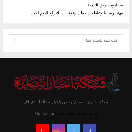
مشاريع طريق التنمية
مهنيا وصحيا وعاطفيا، حظك وتوقعات الابراج اليوم الاحد
S
e
S
a
r
E
c
h
A
f
R
o
r
C
موقع اخباري مستقل يختص باخبار محافظة ذي قار
:
H
Contact us:
admin@nasiriyah.org