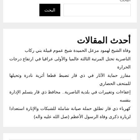
البحث
أحدث المقالات
وفاة الشيخ لهمود مزعل الحميدة شيخ عموم قبيلة بني ركاب
الناصرية تحتل المرتبة الثالثة عالميا والأولى عراقيا في ارتفاع درجات
الحرارة
مفارز حماية الآثار في ذي قار تضبط قطعا أثرية نادرة وتحيلها
للمتحف الحضاري
إعفاءات وتغييرات في بلدية الناصرية.. محافظ ذي قار يتسلم الإدارة
بنفسه
كهرباء ذي قار تطلق حملة صيانة شاملة للشبكات والإنارة استعدادا
لزيارة ذكرى وفاة الرسول الأعظم (صل الله عليه واله)