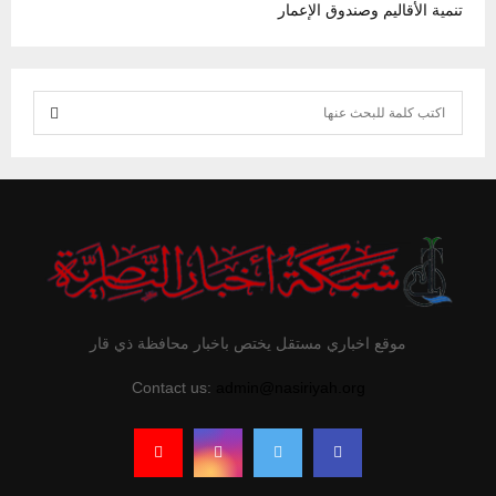
تنمية الأقاليم وصندوق الإعمار
S
e
S
a
r
E
c
h
A
f
R
o
r
C
موقع اخباري مستقل يختص باخبار محافظة ذي قار
:
H
Contact us:
admin@nasiriyah.org