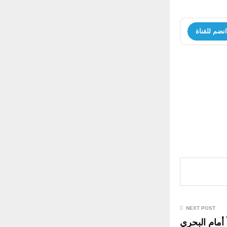
f
R
o
r
انضم للقناة
C
:
H
NEXT POST
ً أمام البحري