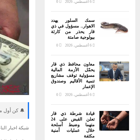
6 أغسطس، 2026
0
سمك السلور يهدد
الاهوار.. مسؤول في ذي
قار يحذر من كارثة
بيولوجية صامتة
6 أغسطس، 2026
0
معاون محافظ ذي قار
يحمّل الأزمة المالية
مسؤولية توقف مشاريع
تنمية الأقاليم وصندوق
الإعمار
6 أغسطس، 2026
0
🔔 كن أول من
قيادة شرطة ذي قار
تعلن القبض على 24
متهما وضبط أسلحة
شبكة اخبار النا
خلال عمليات أمنية
مكثفة