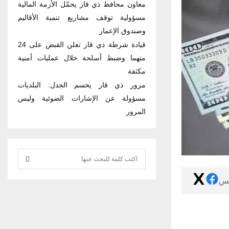
معاون محافظ ذي قار يحمّل الأزمة المالية
مسؤولية توقف مشاريع تنمية الأقاليم
وصندوق الإعمار
قيادة شرطة ذي قار تعلن القبض على 24
متهما وضبط أسلحة خلال عمليات أمنية
مكثفة
مرور ذي قار يحسم الجدل: البلديات
مسؤولة عن الإشارات الضوئية وليس
المرور
S
e
S
كس
a
r
E
c
h
A