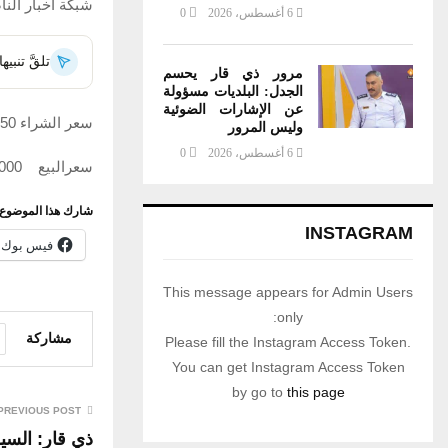
شبكة اخبار النا
6 أغسطس، 2026
0
تلقَّ تنب
مرور ذي قار يحسم
الجدل: البلديات مسؤولة
عن الإشارات الضوئية
سعر الشراء 147,750
وليس المرور
6 أغسطس، 2026
0
سعرالبيع 148,000
شارك هذا الموضوع:
INSTAGRAM
فيس بوك
This message appears for Admin Users
only:
مشاركة
Please fill the Instagram Access Token.
You can get Instagram Access Token
by go to
this page
PREVIOUS POST
ذي قار: السي