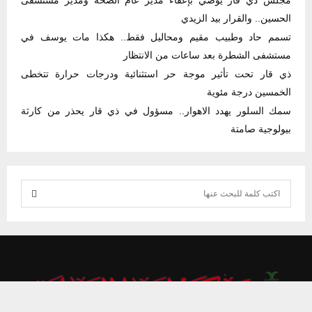
مجلس ذي قار يوصي بإعفاء مدير عام الصحة ومدير مستشفى
الحسين.. والقرار بيد الزيدي
تسمم حاد وطبيب مقيم ومحاليل فقط.. هكذا مات يوسف في
مستشفى الشطرة بعد ساعات من الانتظار
ذي قار تحت تأثير موجة حر استثنائية ودرجات حرارة تتخطى
الخمسين درجة مئوية
سمك السلور يهدد الاهوار.. مسؤول في ذي قار يحذر من كارثة
بيولوجية صامتة
S
e
S
a
r
E
c
h
A
f
يستخدم هذا الموقع ملفات تعريف الارتباط لتحسين تجربتك. سنفترض أنك
R
o