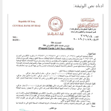
ادناه نص الوثيقة: